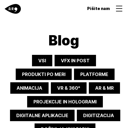
Pišite nam
Blog
VSI
VFX IN POST
PRODUKTI PO MERI
PLATFORME
ANIMACIJA
VR & 360°
AR & MR
PROJEKCIJE IN HOLOGRAMI
DIGITALNE APLIKACIJE
DIGITIZACIJA