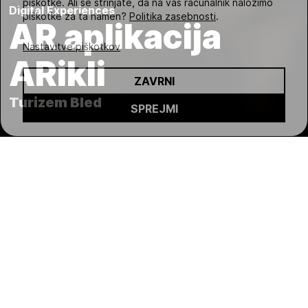
piškotke. Ali se strinjate, da na vaš računalnik naložimo
Digital Experiences
piškotke za ta namen?
Politika zasebnosti
.
AR aplikacija
Nastavitve piškotkov
ARikli
ZAVRNI
Turizem Bled
SPREJMI
Z naturopatom Arnoldom Riklijem
po Bledu
Bled poleg jezera in gradu poznamo
še po nečem – po življenju in delu
začetnika zdraviliškega turizma,
Arnolda Riklija. Turizem Bled z AR