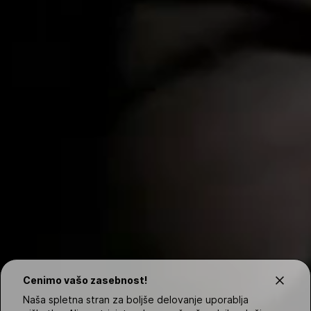
Cenimo vašo zasebnost!
Naša spletna stran za boljše delovanje uporablja